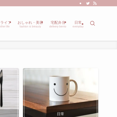
マライフ
おしゃれ・美容
宅配弁当
日常
ther life
fashion & breauty
delivery bento
everyday
日常